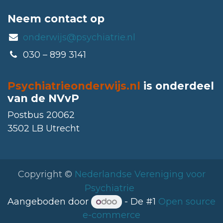
Neem contact op
onderwijs@psychiatrie.nl
030 – 899 3141
Psychiatrieonderwijs.nl
is onderdeel
van de NVvP
Postbus 20062
3502 LB Utrecht
Copyright ©
Nederlandse Vereniging voor
Psychiatrie
Aangeboden door
- De #1
Open source
e-commerce